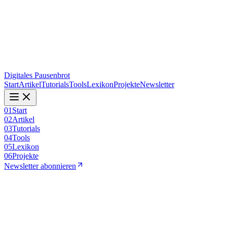
Digitales Pausenbrot
Start
Artikel
Tutorials
Tools
Lexikon
Projekte
Newsletter
01
Start
02
Artikel
03
Tutorials
04
Tools
05
Lexikon
06
Projekte
Newsletter abonnieren