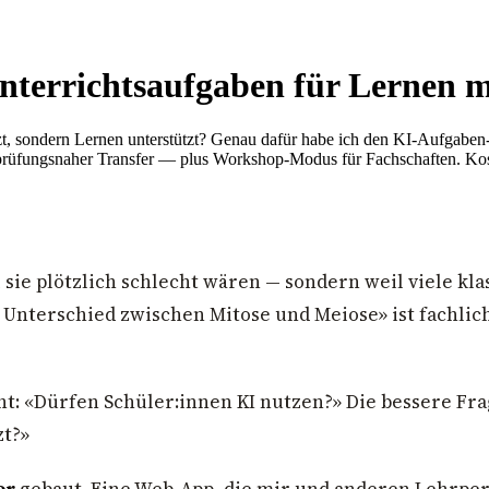
terrichtsaufgaben für Lernen m
zt, sondern Lernen unterstützt? Genau dafür habe ich den KI-Aufgaben
 prüfungsnaher Transfer — plus Workshop-Modus für Fachschaften. Kos
 sie plötzlich schlecht wären — sondern weil viele k
terschied zwischen Mitose und Meiose» ist fachlich s
t: «Dürfen Schüler:innen KI nutzen?» Die bessere Frag
zt?»
or
gebaut. Eine Web-App, die mir und anderen Lehrper