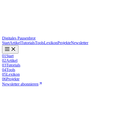
Digitales Pausenbrot
Start
Artikel
Tutorials
Tools
Lexikon
Projekte
Newsletter
01
Start
02
Artikel
03
Tutorials
04
Tools
05
Lexikon
06
Projekte
Newsletter abonnieren