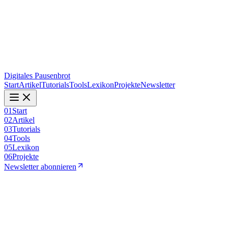
Digitales Pausenbrot
Start
Artikel
Tutorials
Tools
Lexikon
Projekte
Newsletter
01
Start
02
Artikel
03
Tutorials
04
Tools
05
Lexikon
06
Projekte
Newsletter abonnieren