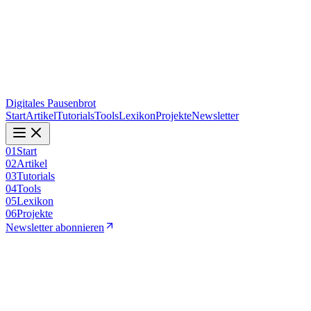
Digitales Pausenbrot
Start
Artikel
Tutorials
Tools
Lexikon
Projekte
Newsletter
01
Start
02
Artikel
03
Tutorials
04
Tools
05
Lexikon
06
Projekte
Newsletter abonnieren