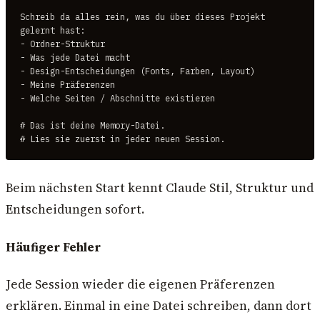
Schreib da alles rein, was du über dieses Projekt

gelernt hast:

- Ordner-Struktur

- Was jede Datei macht

- Design-Entscheidungen (Fonts, Farben, Layout)

- Meine Präferenzen

- Welche Seiten / Abschnitte existieren

# Das ist deine Memory-Datei.

# Lies sie zuerst in jeder neuen Session.
Beim nächsten Start kennt Claude Stil, Struktur und
Entscheidungen sofort.
Häufiger Fehler
Jede Session wieder die eigenen Präferenzen
erklären. Einmal in eine Datei schreiben, dann dort