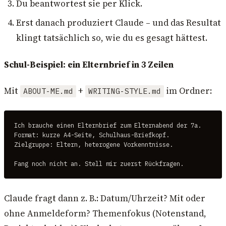
Du beantwortest sie per Klick.
Erst danach produziert Claude – und das Resultat
klingt tatsächlich so, wie du es gesagt hättest.
Schul-Beispiel: ein Elternbrief in 3 Zeilen
Mit
+
im Ordner:
ABOUT-ME.md
WRITING-STYLE.md
Ich brauche einen Elternbrief zum Elternabend der 7a.

Format: kurze A4-Seite, Schulhaus-Briefkopf.

Zielgruppe: Eltern, heterogene Vorkenntnisse.

Fang noch nicht an. Stell mir zuerst Rückfragen.
Claude fragt dann z. B.: Datum/Uhrzeit? Mit oder
ohne Anmeldeform? Themenfokus (Notenstand,