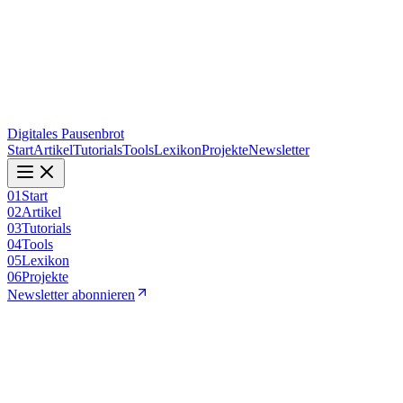
Digitales Pausenbrot
Start
Artikel
Tutorials
Tools
Lexikon
Projekte
Newsletter
01
Start
02
Artikel
03
Tutorials
04
Tools
05
Lexikon
06
Projekte
Newsletter abonnieren