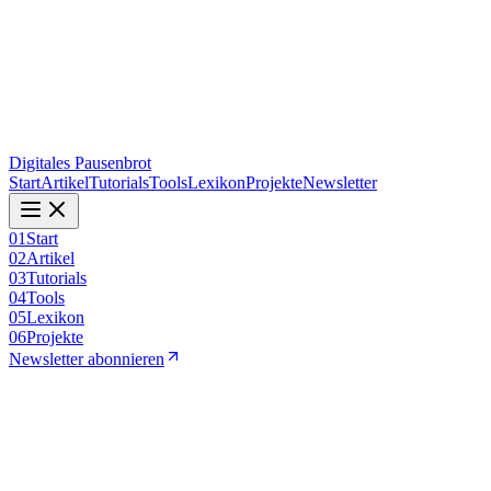
Digitales Pausenbrot
Start
Artikel
Tutorials
Tools
Lexikon
Projekte
Newsletter
01
Start
02
Artikel
03
Tutorials
04
Tools
05
Lexikon
06
Projekte
Newsletter abonnieren