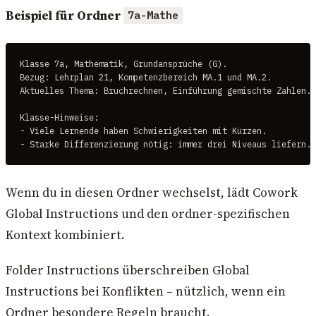
Beispiel für Ordner
7a-Mathe
Klasse 7a, Mathematik, Grundansprüche (G).

Bezug: Lehrplan 21, Kompetenzbereich MA.1 und MA.2.

Aktuelles Thema: Bruchrechnen, Einführung gemischte Zahlen.

Klasse-Hinweise:

- Viele Lernende haben Schwierigkeiten mit Kürzen.

- Starke Differenzierung nötig: immer drei Niveaus liefern.
Wenn du in diesen Ordner wechselst, lädt Cowork
Global Instructions und den ordner-spezifischen
Kontext kombiniert.
Folder Instructions überschreiben Global
Instructions bei Konflikten – nützlich, wenn ein
Ordner besondere Regeln braucht.