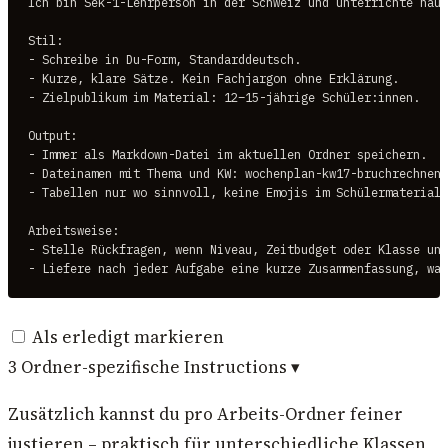
Ich bin Sek-1-Lehrperson in der Schweiz und unterrichte haup
Stil:

- Schreibe in Du-Form, Standarddeutsch.

- Kurze, klare Sätze. Kein Fachjargon ohne Erklärung.

- Zielpublikum im Material: 12–15-jährige Schüler:innen.

Output:

- Immer als Markdown-Datei im aktuellen Ordner speichern.

- Dateinamen mit Thema und KW: wochenplan-kw17-bruchrechnen.
- Tabellen nur wo sinnvoll, keine Emojis im Schülermaterial.

Arbeitsweise:

- Stelle Rückfragen, wenn Niveau, Zeitbudget oder Klasse unk
- Liefere nach jeder Aufgabe eine kurze Zusammenfassung, was
Als erledigt markieren
3
Ordner-spezifische Instructions
▾
Zusätzlich kannst du pro Arbeits-Ordner feiner
justieren – praktisch für unterschiedliche Klassen