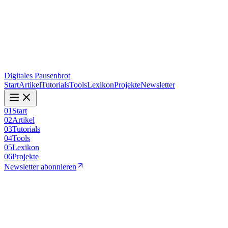
Digitales Pausenbrot
Start
Artikel
Tutorials
Tools
Lexikon
Projekte
Newsletter
01
Start
02
Artikel
03
Tutorials
04
Tools
05
Lexikon
06
Projekte
Newsletter abonnieren