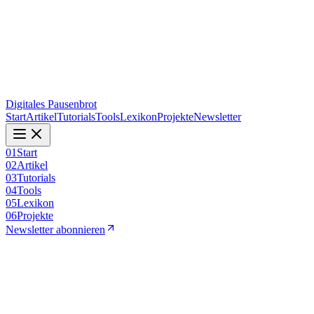
Digitales Pausenbrot
Start
Artikel
Tutorials
Tools
Lexikon
Projekte
Newsletter
01
Start
02
Artikel
03
Tutorials
04
Tools
05
Lexikon
06
Projekte
Newsletter abonnieren