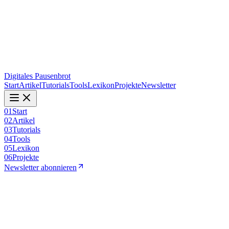
Digitales Pausenbrot
Start
Artikel
Tutorials
Tools
Lexikon
Projekte
Newsletter
01
Start
02
Artikel
03
Tutorials
04
Tools
05
Lexikon
06
Projekte
Newsletter abonnieren