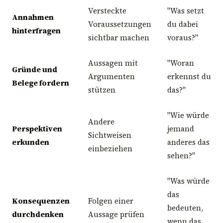
Versteckte
"Was setzt
Annahmen
Voraussetzungen
du dabei
hinterfragen
sichtbar machen
voraus?"
Aussagen mit
"Woran
Gründe und
Argumenten
erkennst du
Belege fordern
stützen
das?"
"Wie würde
Andere
Perspektiven
jemand
Sichtweisen
erkunden
anderes das
einbeziehen
sehen?"
"Was würde
das
Konsequenzen
Folgen einer
bedeuten,
durchdenken
Aussage prüfen
wenn das