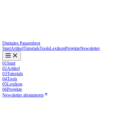
Digitales Pausenbrot
Start
Artikel
Tutorials
Tools
Lexikon
Projekte
Newsletter
01
Start
02
Artikel
03
Tutorials
04
Tools
05
Lexikon
06
Projekte
Newsletter abonnieren