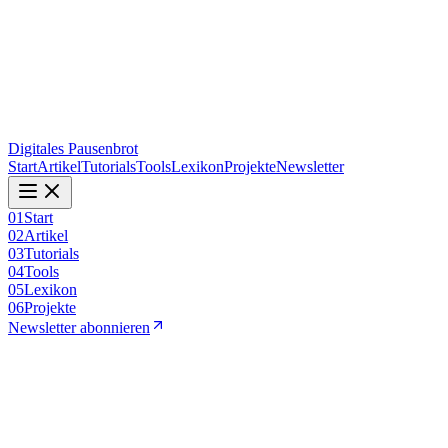
Digitales Pausenbrot
Start
Artikel
Tutorials
Tools
Lexikon
Projekte
Newsletter
01
Start
02
Artikel
03
Tutorials
04
Tools
05
Lexikon
06
Projekte
Newsletter abonnieren