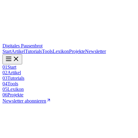
Digitales Pausenbrot
Start
Artikel
Tutorials
Tools
Lexikon
Projekte
Newsletter
01
Start
02
Artikel
03
Tutorials
04
Tools
05
Lexikon
06
Projekte
Newsletter abonnieren