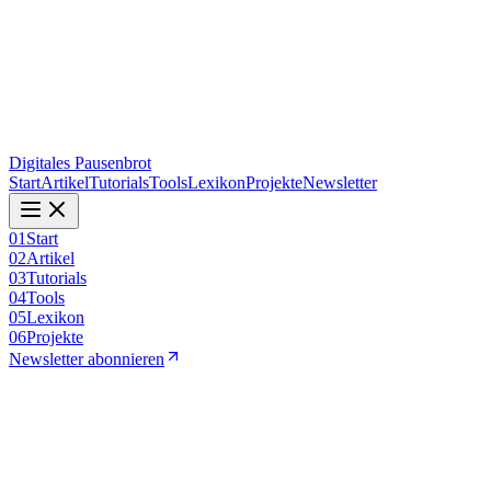
Digitales Pausenbrot
Start
Artikel
Tutorials
Tools
Lexikon
Projekte
Newsletter
01
Start
02
Artikel
03
Tutorials
04
Tools
05
Lexikon
06
Projekte
Newsletter abonnieren