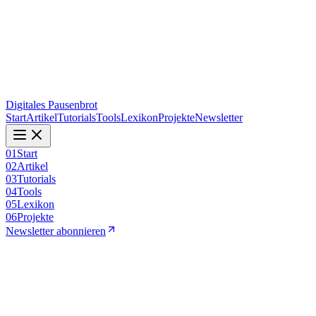
Digitales Pausenbrot
Start
Artikel
Tutorials
Tools
Lexikon
Projekte
Newsletter
01
Start
02
Artikel
03
Tutorials
04
Tools
05
Lexikon
06
Projekte
Newsletter abonnieren