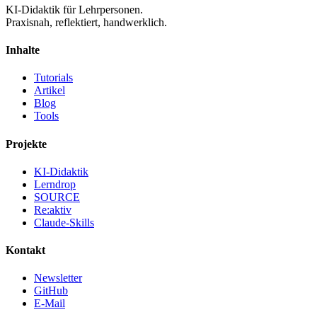
KI-Didaktik für Lehrpersonen.
Praxisnah, reflektiert, handwerklich.
Inhalte
Tutorials
Artikel
Blog
Tools
Projekte
KI-Didaktik
Lerndrop
SOURCE
Re:aktiv
Claude-Skills
Kontakt
Newsletter
GitHub
E-Mail