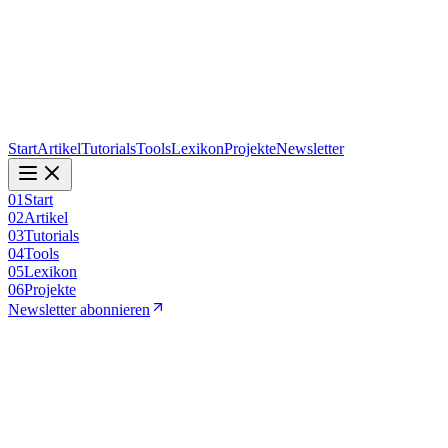
Start
Artikel
Tutorials
Tools
Lexikon
Projekte
Newsletter
01
Start
02
Artikel
03
Tutorials
04
Tools
05
Lexikon
06
Projekte
Newsletter abonnieren