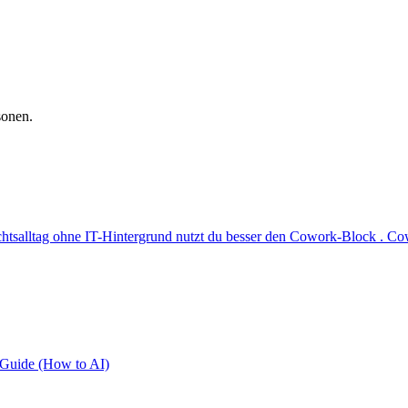
sonen.
chtsalltag ohne IT-Hintergrund nutzt du besser den Cowork-Block . 
 Guide (How to AI)